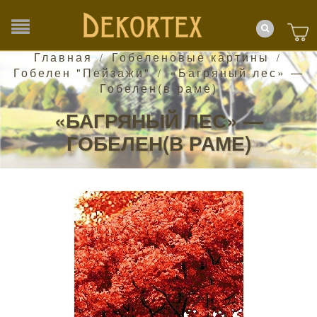
Главная
Гобеленовые картины
/
/
Гобелен "Пейзажи"
«Багряный лес» —
/
Гобелен(в раме)
«БАГРЯНЫЙ ЛЕС» —
ГОБЕЛЕН(В РАМЕ)