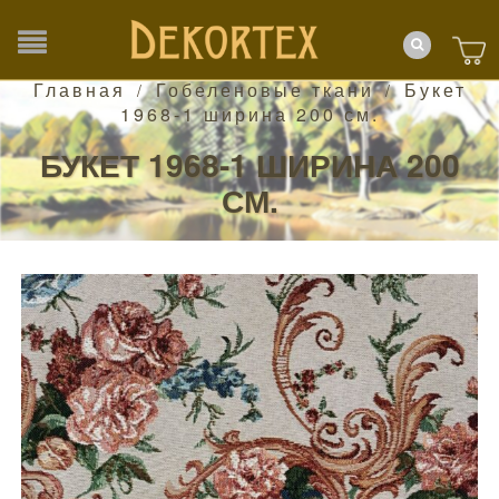
Главная
Гобеленовые ткани
Букет
/
/
1968-1 ширина 200 см.
БУКЕТ 1968-1 ШИРИНА 200
СМ.