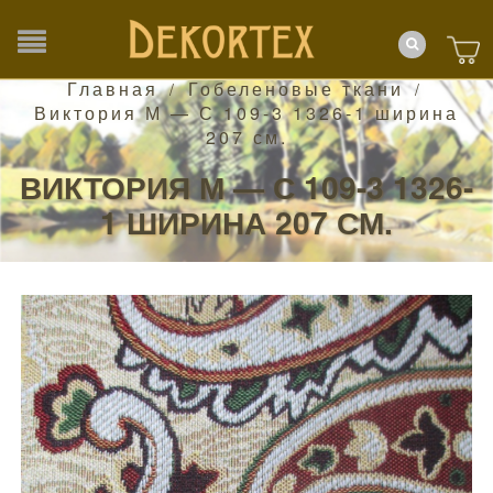
Главная
Гобеленовые ткани
/
/
Виктория М — С 109-3 1326-1 ширина
207 см.
ВИКТОРИЯ М — С 109-3 1326-
1 ШИРИНА 207 СМ.