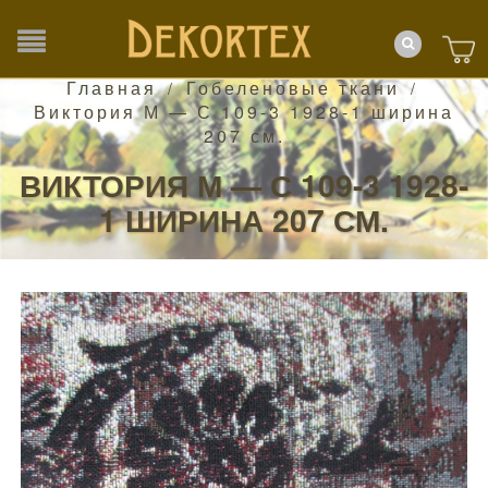
Главная
Гобеленовые ткани
/
/
Виктория М — С 109-3 1928-1 ширина
207 см.
ВИКТОРИЯ М — С 109-3 1928-
1 ШИРИНА 207 СМ.