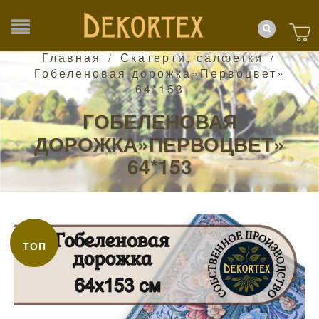
Главная
Скатерти, салфетки
/
/
Гобеленовая дорожка»Первоцвет»
64*153
ГОБЕЛЕНОВАЯ
ДОРОЖКА»ПЕРВОЦВЕТ»
64*153
ТОП