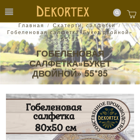
Главная
Скатерти, салфетки
/
/
Гобеленовая салфетка»Букет двойной»
55*85
ГОБЕЛЕНОВАЯ
САЛФЕТКА»БУКЕТ
ДВОЙНОЙ» 55*85