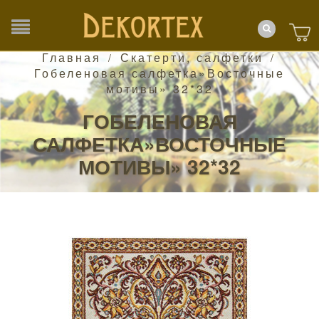
Главная
Скатерти, салфетки
/
/
Гобеленовая салфетка»Восточные
мотивы» 32*32
ГОБЕЛЕНОВАЯ
САЛФЕТКА»ВОСТОЧНЫЕ
МОТИВЫ» 32*32