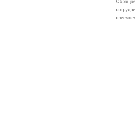
Обращае
сотрудни
приемле