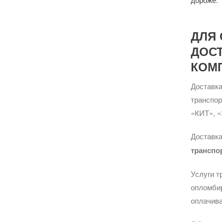
ДЛЯ 
ДОС
КОМ
Доставка
транспо
«КИТ», «
Доставка
транспо
Услуги т
опломбир
оплачива