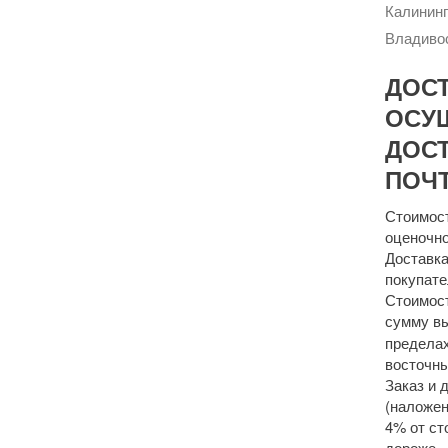
Калининг
Владивос
ДОС
ОСУ
ДОСТ
ПОЧТ
Стоимост
оценочно
Доставка
покупате
Стоимост
сумму 
пределах
восточны
Заказ и 
(наложен
4% от ст
дороже.