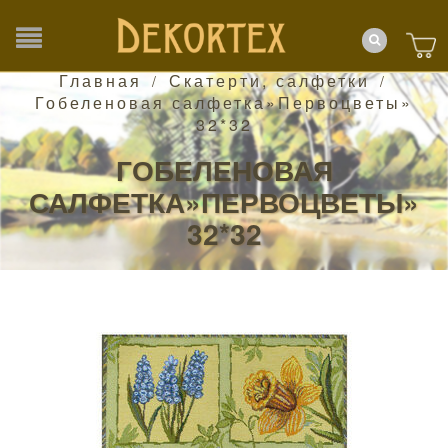
Главная
Скатерти, салфетки
/
/
Гобеленовая салфетка»Первоцветы»
32*32
ГОБЕЛЕНОВАЯ
САЛФЕТКА»ПЕРВОЦВЕТЫ»
32*32