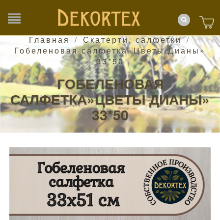
Главная
Скатерти, салфетки
/
/
Гобеленовая салфетка»Цветы Дианы»
33*50
ГОБЕЛЕНОВАЯ
САЛФЕТКА»ЦВЕТЫ ДИАНЫ»
33*50