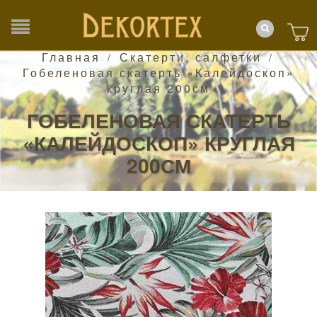
Главная
Скатерти, салфетки
/
/
Гобеленовая скатерть «Калейдоскоп»
круглая 200см
ГОБЕЛЕНОВАЯ СКАТЕРТЬ
«КАЛЕЙДОСКОП» КРУГЛАЯ
200СМ