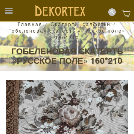
Главная
Скатерти, салфетки
/
/
Гобеленовая скатерть «Русское поле»
160*210
ГОБЕЛЕНОВАЯ СКАТЕРТЬ
«РУССКОЕ ПОЛЕ» 160*210