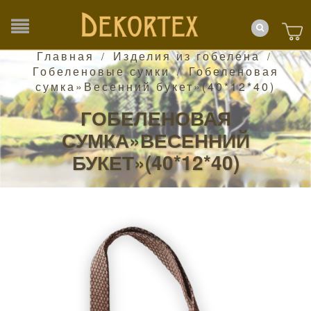
Главная
Изделия из гобелена
/
/
Гобеленовые сумки
Гобеленовая
/
сумка»Весенний букет»(40*12*40)
ГОБЕЛЕНОВАЯ
СУМКА»ВЕСЕННИЙ
БУКЕТ»(40*12*40)