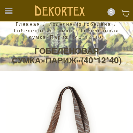
Главная
Изделия из гобелена
/
/
Гобеленовые сумки
Гобеленовая
/
сумка»Париж»(40*12*40)
ГОБЕЛЕНОВАЯ
СУМКА»ПАРИЖ»(40*12*40)