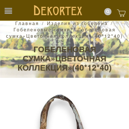
Главная
Изделия из гобелена
/
/
Гобеленовые сумки
Гобеленовая
/
сумка»Цветочная коллекция»(40*12*40)
ГОБЕЛЕНОВАЯ
СУМКА»ЦВЕТОЧНАЯ
КОЛЛЕКЦИЯ»(40*12*40)