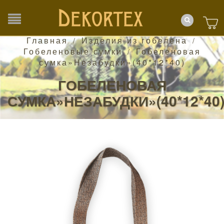
Главная
Изделия из гобелена
/
/
Гобеленовые сумки
Гобеленовая
/
сумка»Незабудки»(40*12*40)
ГОБЕЛЕНОВАЯ
СУМКА»НЕЗАБУДКИ»(40*12*40