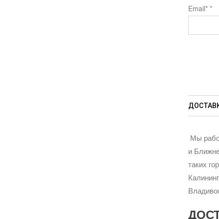
Email*
*
ДОСТАВК
Мы рабо
и Ближне
таких го
Калининг
Владивос
ДОС