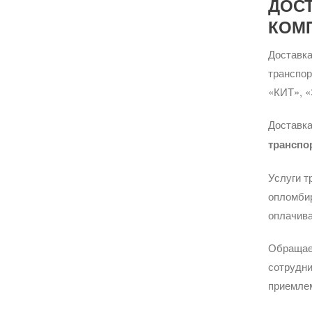
ДОС
КОМ
Доставка
транспо
«КИТ», «
Доставка
транспо
Услуги т
опломбир
оплачива
Обращае
сотрудни
приемле