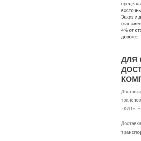
пределах
восточны
Заказ и 
(наложен
4% от ст
дороже.
ДЛЯ 
ДОС
КОМ
Доставка
транспо
«КИТ», «
Доставка
транспо