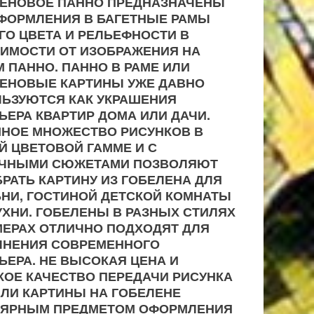
ЕНОВОЕ ПАННО ПРЕДНАЗНАЧЕНЫ
ФОРМЛЕНИЯ В БАГЕТНЫЕ РАМЫ
ГО ЦВЕТА И РЕЛЬЕФНОСТИ В
ИМОСТИ ОТ ИЗОБРАЖЕНИЯ НА
 ПАННО. ПАННО В РАМЕ ИЛИ
ЛЕНОВЫЕ КАРТИНЫ
УЖЕ ДАВНО
ЬЗУЮТСЯ КАК УКРАШЕНИЯ
ЬЕРА КВАРТИР ДОМА ИЛИ ДАЧИ.
НОЕ МНОЖЕСТВО РИСУНКОВ В
Й ЦВЕТОВОЙ ГАММЕ И С
ИЧНЫМИ СЮЖЕТАМИ ПОЗВОЛЯЮТ
РАТЬ КАРТИНУ ИЗ ГОБЕЛЕНА ДЛЯ
НИ, ГОСТИНОЙ ДЕТСКОЙ КОМНАТЫ
УХНИ. ГОБЕЛЕНЫ В РАЗНЫХ СТИЛЯХ
МЕРАХ ОТЛИЧНО ПОДХОДЯТ ДЛЯ
ЛНЕНИЯ СОВРЕМЕННОГО
ЬЕРА. НЕ ВЫСОКАЯ ЦЕНА И
ОЕ КАЧЕСТВО ПЕРЕДАЧИ РИСУНКА
ЛИ КАРТИНЫ НА ГОБЕЛЕНЕ
ЛЯРНЫМ ПРЕДМЕТОМ ОФОРМЛЕНИЯ