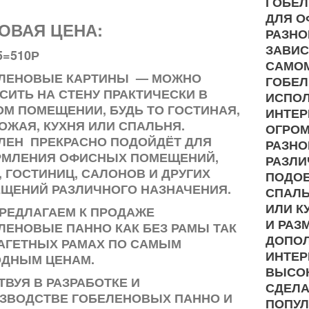
ГОБЕЛ
ДЛЯ О
ОВАЯ ЦЕНА:
РАЗНО
ЗАВИС
5=510Р
САМОМ
ЛЕНОВЫЕ КАРТИНЫ — МОЖНО
ГОБЕ
СИТЬ НА СТЕНУ ПРАКТИЧЕСКИ В
ИСПОЛ
М ПОМЕЩЕНИИ, БУДЬ ТО ГОСТИНАЯ,
ИНТЕР
ОЖАЯ, КУХНЯ ИЛИ СПАЛЬНЯ.
ОГРОМ
ЛЕН ПРЕКРАСНО ПОДОЙДЁТ ДЛЯ
РАЗНО
МЛЕНИЯ ОФИСНЫХ ПОМЕЩЕНИЙ,
РАЗЛ
, ГОСТИНИЦ, САЛОНОВ И ДРУГИХ
ПОДОБ
ЩЕНИЙ РАЗЛИЧНОГО НАЗНАЧЕНИЯ.
СПАЛЬ
ИЛИ К
РЕДЛАГАЕМ К ПРОДАЖЕ
И РАЗ
ЛЕНОВЫЕ ПАННО КАК БЕЗ РАМЫ ТАК
ДОПО
БАГЕТНЫХ РАМАХ ПО САМЫМ
ИНТЕР
ДНЫМ ЦЕНАМ.
ВЫСОК
ТВУЯ В РАЗРАБОТКЕ И
СДЕЛА
ЗВОДСТВЕ ГОБЕЛЕНОВЫХ ПАННО И
ПОПУ