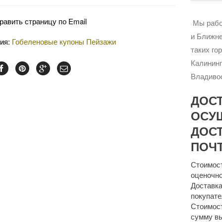
равить страницу по Email
Мы рабо
и Ближне
рия:
Гобеленовые купоны Пейзажи
таких го
Калининг
Владивос
ДОС
ОСУ
ДОСТ
ПОЧТ
Стоимост
оценочно
Доставка
покупате
Стоимост
сумму 