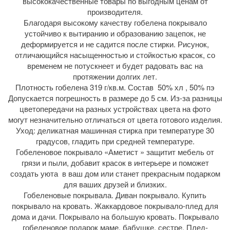
высококачественные товары по выгодным ценам от
производителя.
Благодаря высокому качеству гобелена покрывало
устойчиво к вытиранию и образованию зацепок, не
деформируется и не садится после стирки. Рисунок,
отличающийся насыщенностью и стойкостью красок, со
временем не потускнеет и будет радовать вас на
протяжении долгих лет.
Плотность гобелена 319 г/кв.м. Состав 50% хл , 50% пэ
Допускается погрешность в размере до 5 см. Из-за разницы
цветопередачи на разных устройствах цвета на фото
могут незначительно отличаться от цвета готового изделия.
Уход: деликатная машинная стирка при температуре 30
градусов, гладить при средней температуре.
Гобеленовое покрывало «Аметист » защитит мебель от
грязи и пыли, добавит красок в интерьере и поможет
создать уюта в ваш дом или станет прекрасным подарком
для ваших друзей и близких.
Гобеленовые покрывала. Диван покрывало. Купить
покрывало на кровать. Жаккардовое покрывало-плед для
дома и дачи. Покрывало на большую кровать. Покрывало
гобеленовое подарок маме, бабушке, сестре. Плед-