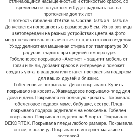
отличающийся насыщенностью и стойкостью красок, со
временем не потускнеет и будет радовать вас на
протяжении долгих лет.
Плотность гобелена 319 г/кв.м. Состав 50% хл , 50% пэ
Допускается погрешность в размере до 5 см. Из-за разницы
цветопередачи на разных устройствах цвета на фото
могут незначительно отличаться от цвета готового изделия.
Уход: деликатная машинная стирка при температуре 30
градусов, гладить при средней температуре.
Гобеленовое покрывало «Аметист » защитит мебель от
грязи и пыли, добавит красок в интерьере и поможет
создать уюта в ваш дом или станет прекрасным подарком
для ваших друзей и близких.
Гобеленовые покрывала. Диван покрывало. Купить
покрывало на кровать. Жаккардовое покрывало-плед для
дома и дачи. Покрывало на большую кровать. Покрывало
гобеленовое подарок маме, бабушке, сестре. Плед-
покрывало подарок родителям на новоселье. Гобелен
покрывало. Покрывало подарок на 8 марта. Покрывала
DEKORTEX. Покрывала пледы любого размера. Покрывала
оптом, в розницу. Покрывало в интернет магазине с
доставкой.