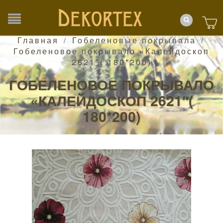
Главная
Гобеленовые покрывала
/
/
Гобеленовое покрывало «Калейдоскоп
2621″( 180*200)
ГОБЕЛЕНОВОЕ ПОКРЫВАЛО
«КАЛЕЙДОСКОП 2621″(
180*200)