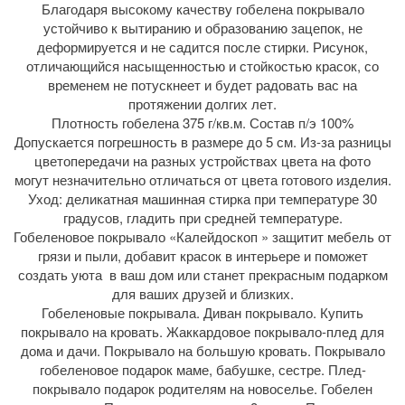
Благодаря высокому качеству гобелена покрывало
устойчиво к вытиранию и образованию зацепок, не
деформируется и не садится после стирки. Рисунок,
отличающийся насыщенностью и стойкостью красок, со
временем не потускнеет и будет радовать вас на
протяжении долгих лет.
Плотность гобелена 375 г/кв.м. Состав п/э 100%
Допускается погрешность в размере до 5 см. Из-за разницы
цветопередачи на разных устройствах цвета на фото
могут незначительно отличаться от цвета готового изделия.
Уход: деликатная машинная стирка при температуре 30
градусов, гладить при средней температуре.
Гобеленовое покрывало «Калейдоскоп » защитит мебель от
грязи и пыли, добавит красок в интерьере и поможет
создать уюта в ваш дом или станет прекрасным подарком
для ваших друзей и близких.
Гобеленовые покрывала. Диван покрывало. Купить
покрывало на кровать. Жаккардовое покрывало-плед для
дома и дачи. Покрывало на большую кровать. Покрывало
гобеленовое подарок маме, бабушке, сестре. Плед-
покрывало подарок родителям на новоселье. Гобелен