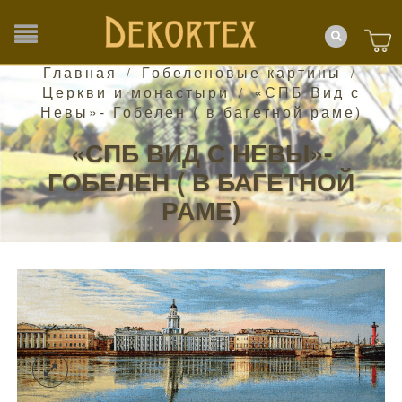
Главная
Гобеленовые картины
/
/
Церкви и монастыри
«СПБ Вид с
/
Невы»- Гобелен ( в багетной раме)
«СПБ ВИД С НЕВЫ»-
ГОБЕЛЕН ( В БАГЕТНОЙ
РАМЕ)