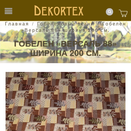
Главная
Гобеленовые ткани
Гобелен
/
/
«Версаль 88» ширина 200 см.
ГОБЕЛЕН «ВЕРСАЛЬ 88»
ШИРИНА 200 СМ.