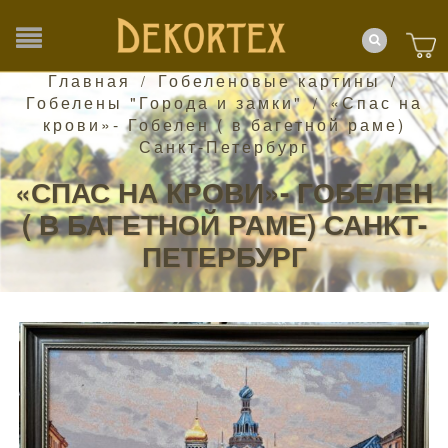
Главная
Гобеленовые картины
/
/
Гобелены "Города и замки"
«Спас на
/
крови»- Гобелен ( в багетной раме)
Санкт-Петербург
«СПАС НА КРОВИ»- ГОБЕЛЕН
( В БАГЕТНОЙ РАМЕ) САНКТ-
ПЕТЕРБУРГ