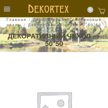
Главная
Декоративные Гобеленовые
/
чехлы
Декоративный чехол «» 50*50
/
ДЕКОРАТИВНЫЙ ЧЕХОЛ «»
50*50