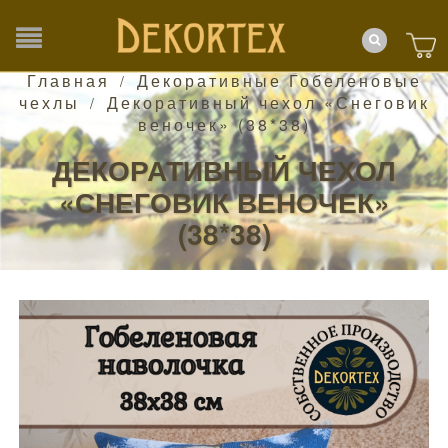
Главная
Декоративные Гобеленовые
/
чехлы
Декоративный чехол «Снеговик
/
веночек» (38*38)
ДЕКОРАТИВНЫЙ ЧЕХОЛ
«СНЕГОВИК ВЕНОЧЕК»
(38*38)