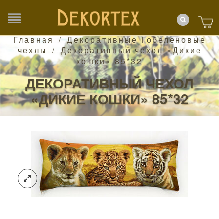
Главная
Декоративные Гобеленовые
/
чехлы
Декоративный чехол «Дикие
/
кошки» 85*32
ДЕКОРАТИВНЫЙ ЧЕХОЛ
«ДИКИЕ КОШКИ» 85*32