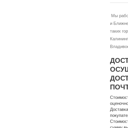
Мы рабо
и Ближне
таких го
Калининг
Владивос
ДОС
ОСУ
ДОСТ
ПОЧТ
Стоимост
оценочно
Доставка
покупате
Стоимост
сумму 