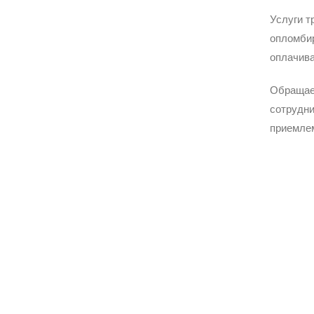
Услуги т
опломбир
оплачива
Обращае
сотрудни
приемле