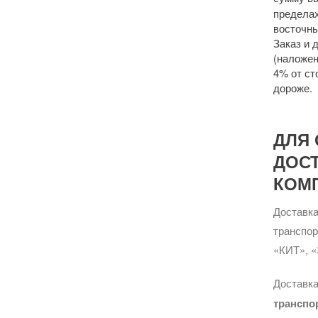
пределах
восточны
Заказ и 
(наложен
4% от ст
дороже.
ДЛЯ 
ДОС
КОМ
Доставка
транспо
«КИТ», «
Доставка
транспо