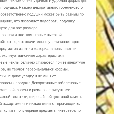
вым чехлом очень удачная и удобная форма для
 подушки. Размер декоративного гобеленового
соответственно подушки может быть разным по
ширине, что позволяет подобрать подушку
его для вас размера.
прочная и плотная ткань с высокой
ойкостью, что значительно увеличивает срок
редметов из этого материала повышает их
 эксплуатационные характеристики.
вые чехлы отлично стираются при температуре
сов, не теряют первоначальной формы,
ски не дают усадку и не линяют.
лагаем к продаже Декоративные гобеленовые
зличной формы и размера, с рисунками
азной тематики, широчайшей цветовой гаммы.
 ассортимент и низкие цены от производителя
т купить популярные предметы интерьера по