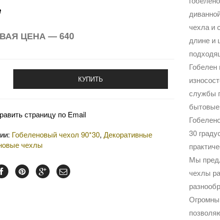
гобелено
диванной
Р
чехла и 
ВАЯ ЦЕНА — 640
длине и 
подходящ
Гобелен 
КУПИТЬ
износост
службы п
бытовые,
равить страницу по Email
Гобелено
30 граду
рии:
Гобеленовый чехол 90*30
,
Декоративные
новые чехлы
практиче
Мы пред
чехлы ра
разнообр
Огромный
позволяю