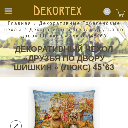
Главная
Декоративные Гобеленовые
/
чехлы
Декоративный чехол «Друзья по
/
двору Шишкин » (люкс) 45*63
ДЕКОРАТИВНЫЙ ЧЕХОЛ
«ДРУЗЬЯ ПО ДВОРУ
ШИШКИН » (ЛЮКС) 45*63