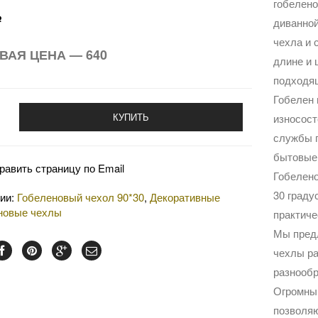
гобелено
диванной
Р
чехла и 
ВАЯ ЦЕНА — 640
длине и 
подходящ
Гобелен 
КУПИТЬ
износост
службы п
бытовые,
равить страницу по Email
Гобелено
30 граду
рии:
Гобеленовый чехол 90*30
,
Декоративные
новые чехлы
практиче
Мы пред
чехлы ра
разнообр
Огромный
позволяю