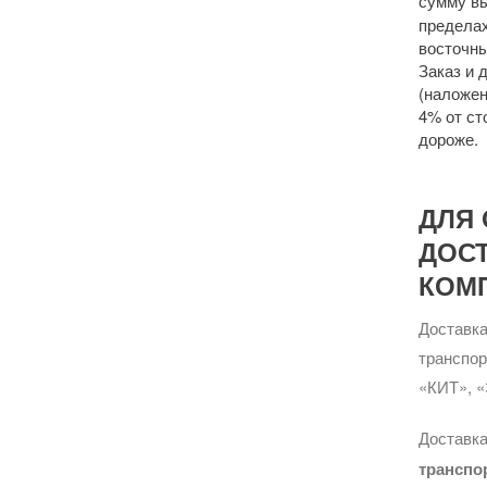
сумму 
пределах
восточны
Заказ и 
(наложен
4% от ст
дороже.
ДЛЯ 
ДОС
КОМ
Доставка
транспо
«КИТ», «
Доставка
транспо