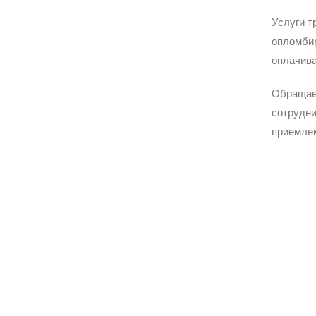
Услуги т
опломбир
оплачива
Обращае
сотрудни
приемле