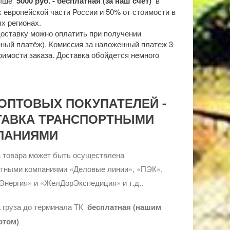
выше
5000 руб. - бесплатная (за наш счет)
в
 европейской части России и 50% от стоимости в
х регионах.
доставку можно оплатить при получении
ный платёж). Комиссия за наложенный платеж 3-
оимости заказа. Доставка обойдется немного
ОПТОВЫХ ПОКУПАТЕЛЕЙ -
ТАВКА ТРАНСПОРТНЫМИ
ПАНИЯМИ
 товара может быть осуществлена
ртными компаниями «Деловые линии», «ПЭК»,
Энергия» и «ЖелДорЭкспедиция» и т.д..
 груза до терминала ТК
бесплатная (нашим
ртом)