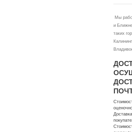
Мы рабо
и Ближне
таких го
Калининг
Владивос
ДОС
ОСУ
ДОСТ
ПОЧТ
Стоимост
оценочно
Доставка
покупате
Стоимост