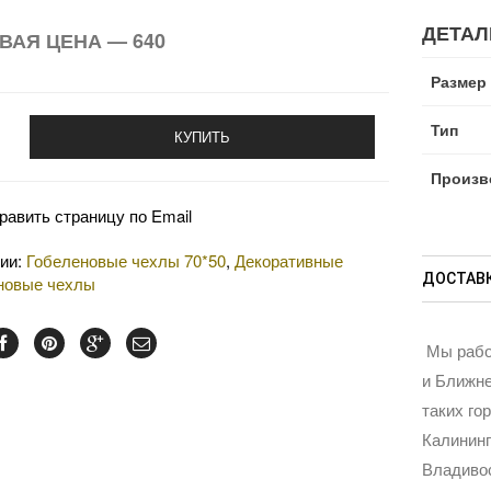
ДЕТАЛ
ВАЯ ЦЕНА — 640
Размер
Тип
КУПИТЬ
Произв
равить страницу по Email
рии:
Гобеленовые чехлы 70*50
,
Декоративные
ДОСТАВК
новые чехлы
Мы рабо
и Ближне
таких го
Калининг
Владивос