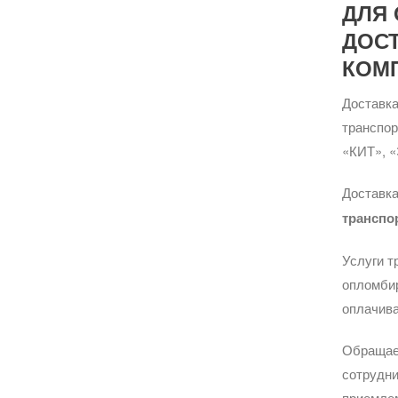
ДЛЯ 
ДОС
КОМ
Доставка
транспо
«КИТ», «
Доставка
транспо
Услуги т
опломбир
оплачива
Обращае
сотрудни
приемле