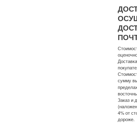
ДОС
ОСУ
ДОСТ
ПОЧТ
Стоимост
оценочно
Доставка
покупате
Стоимост
сумму 
пределах
восточны
Заказ и 
(наложен
4% от ст
дороже.