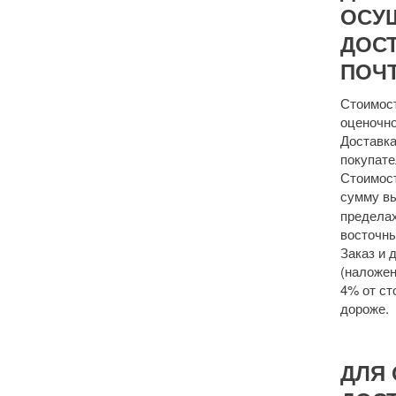
ОСУ
ДОСТ
ПОЧТ
Стоимост
оценочно
Доставка
покупате
Стоимост
сумму 
пределах
восточны
Заказ и 
(наложен
4% от ст
дороже.
ДЛЯ 