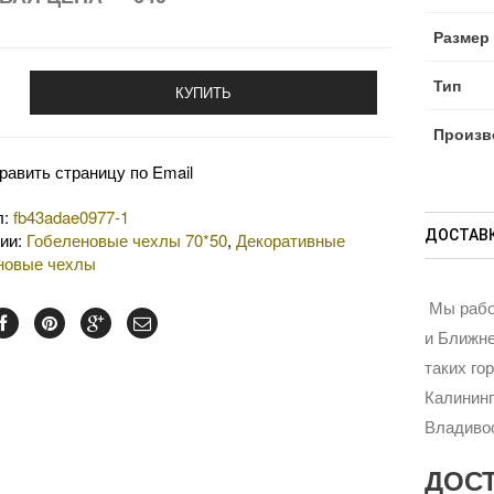
Размер
Тип
КУПИТЬ
Произв
равить страницу по Email
л:
fb43adae0977-1
ДОСТАВК
рии:
Гобеленовые чехлы 70*50
,
Декоративные
новые чехлы
Мы рабо
и Ближне
таких го
Калининг
Владивос
ДОС