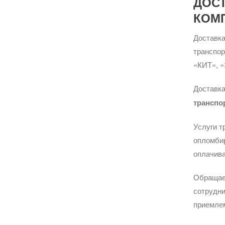
ДОС
КОМ
Доставка
транспо
«КИТ», «
Доставка
транспо
Услуги т
опломбир
оплачива
Обращае
сотрудни
приемле