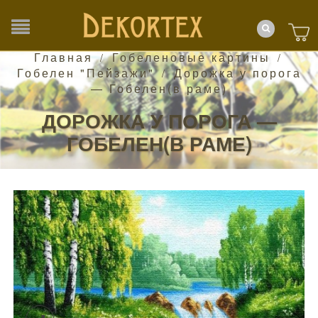
Главная
Гобеленовые картины
/
/
Гобелен "Пейзажи"
Дорожка у порога
/
— Гобелен(в раме)
ДОРОЖКА У ПОРОГА —
ГОБЕЛЕН(В РАМЕ)