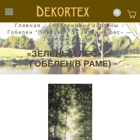
Главная
Гобеленовые картины
/
/
Гобелен "Пейзажи"
«Зеленый лес» —
/
Гобелен(в раме)
«ЗЕЛЕНЫЙ ЛЕС» —
ГОБЕЛЕН(В РАМЕ)