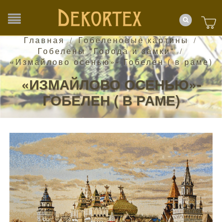
Главная
Гобеленовые картины
/
/
Гобелены "Города и замки"
/
«Измайлово осенью»- Гобелен ( в раме)
«ИЗМАЙЛОВО ОСЕНЬЮ»-
ГОБЕЛЕН ( В РАМЕ)