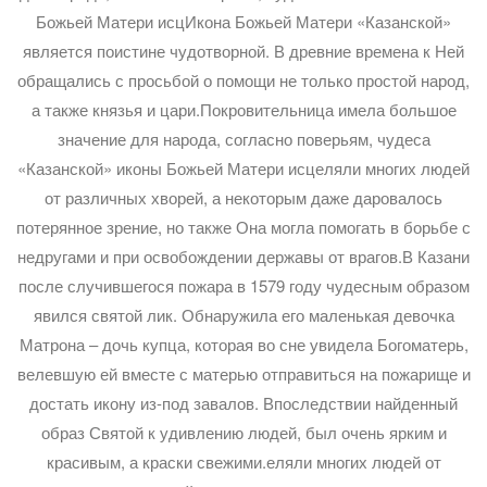
Божьей Матери исцИкона Божьей Матери «Казанской»
является поистине чудотворной. В древние времена к Ней
обращались с просьбой о помощи не только простой народ,
а также князья и цари.Покровительница имела большое
значение для народа, согласно поверьям, чудеса
«Казанской» иконы Божьей Матери исцеляли многих людей
от различных хворей, а некоторым даже даровалось
потерянное зрение, но также Она могла помогать в борьбе с
недругами и при освобождении державы от врагов.В Казани
после случившегося пожара в 1579 году чудесным образом
явился святой лик. Обнаружила его маленькая девочка
Матрона – дочь купца, которая во сне увидела Богоматерь,
велевшую ей вместе с матерью отправиться на пожарище и
достать икону из-под завалов. Впоследствии найденный
образ Святой к удивлению людей, был очень ярким и
красивым, а краски свежими.еляли многих людей от