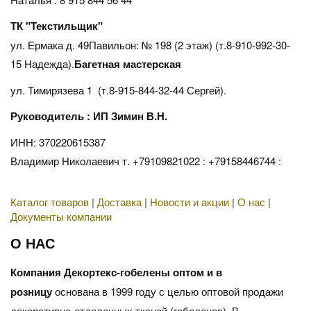
ТК "Текстильщик"
ул. Ермака д. 49Павильон: № 198 (2 этаж) (т.8-910-992-30-
15 Надежда).
Багетная мастерская
ул. Тимирязева 1 (т.8-915-844-32-44 Сергей).
Руководитель : ИП Зимин В.Н.
ИНН: 370220615387
Владимир Николаевич т. +79109821022 : +79158446744 :
Каталог товаров
|
Доставка
|
Новости и акции
|
О нас
|
Документы компании
О НАС
Компания Декортекс-гобелены оптом и в
розницу
основана в 1999 году с целью оптовой продажи
декоративно-отделочных тканей (гобеленов). В