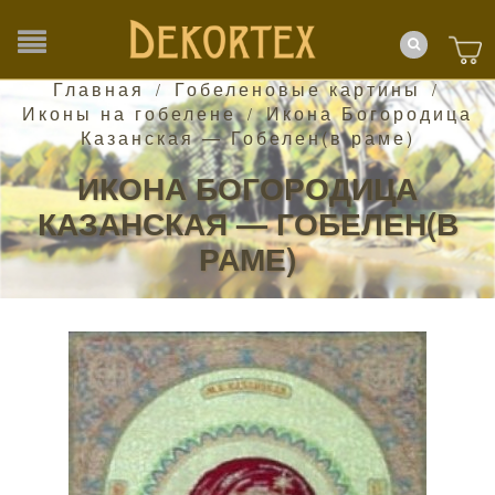
Главная
Гобеленовые картины
/
/
Иконы на гобелене
Икона Богородица
/
Казанская — Гобелен(в раме)
ИКОНА БОГОРОДИЦА
КАЗАНСКАЯ — ГОБЕЛЕН(В
РАМЕ)