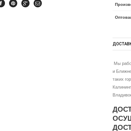
Произв
Оптова
ДОСТАВК
Мы рабо
и Ближне
таких го
Калининг
Владивос
ДОС
ОСУ
ДОСТ