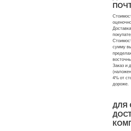
ПОЧТ
Стоимост
оценочно
Доставка
покупате
Стоимост
сумму 
пределах
восточны
Заказ и 
(наложен
4% от ст
дороже.
ДЛЯ 
ДОС
КОМ