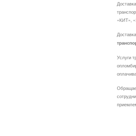
Доставка
транспо
«КИТ», «
Доставка
транспо
Услуги т
опломбир
оплачива
Обращае
сотрудни
приемле