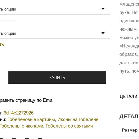
младенец
руке. Но
одинако
одство
нежным, 
можно ун
ть
«Неувяд
образов,
дает сил
путь, по
КУПИТЬ
ДЕТАЛИ
равить страницу по Email
л:
6d14e2272926
ДЕТАЛ
рии:
Гобеленовые картины
,
Иконы на гобелене
Гобелены с иконами
,
Гобелены со святыми
Размер