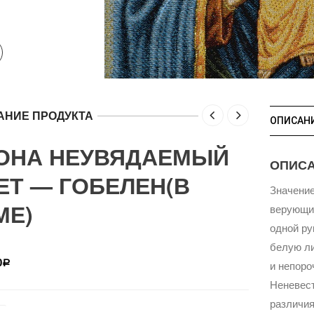
АНИЕ ПРОДУКТА
ОПИСАН
ОНА НЕУВЯДАЕМЫЙ
ОПИС
ЕТ — ГОБЕЛЕН(В
Значение
МЕ)
верующих
одной ру
белую л
0
и непоро
Р
Неневест
различия
р