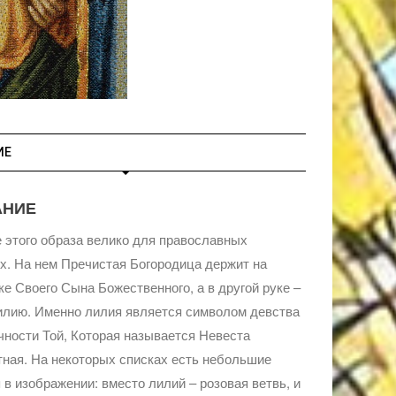
ИЕ
АНИЕ
 этого образа велико для православных
. На нем Пречистая Богородица держит на
ке Своего Сына Божественного, а в другой руке –
илию. Именно лилия является символом девства
чности Той, Которая называется Невеста
ная. На некоторых списках есть небольшие
 в изображении: вместо лилий – розовая ветвь, и