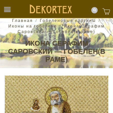
Главная
Гобеленовые картины
/
/
Иконы на гобелене
Икона Серафим
/
Саровский — Гобелен(в раме)
ИКОНА СЕРАФИМ
САРОВСКИЙ — ГОБЕЛЕН(В
РАМЕ)