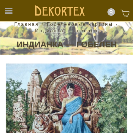
Главная
Гобеленовые картины
/
/
Индианка — Гобелен
ИНДИАНКА — ГОБЕЛЕН