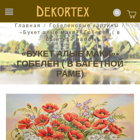
Главная
Гобеленовые картины
/
/
«Букет алые маки»- Гобелен ( в
багетной раме)
«БУКЕТ АЛЫЕ МАКИ»-
ГОБЕЛЕН ( В БАГЕТНОЙ
РАМЕ)