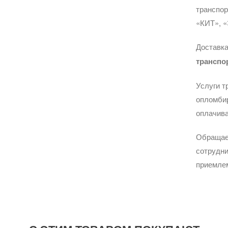
транспо
«КИТ», «
Доставка
транспо
Услуги т
опломбир
оплачива
Обращае
сотрудни
приемле