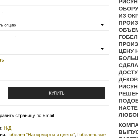
РИСУН
ОБОРУ
ИЗ ОК
р
ПРОИЗ
ОБЪЕМ
ГОБЕЛ
одство
ПРОИЗ
ЦЕНУ 
БОЛЬ
ть
СДЕЛА
ДОСТУ
ДЕКОР
РИСУН
РЕШЕН
КУПИТЬ
ПОДОБ
НАСТЕ
ЛЮБОГ
равить страницу по Email
КОМПА
л:
Н/Д
ВЫПУС
рии:
Гобелен "Натюрморты и цветы"
,
Гобеленовые