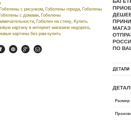
БАГЕТ
ы
ПРИОБ
Гобелены с рисунком
,
Гобелены города
,
Гобелены
ДЕШЕВ
Гобелены с домами
,
Гобелены
ПРИНИ
римечательности
,
Гобелен на стену
,
Купить
овую картину в интернет магазине недорого
,
МАГАЗ
новые картины без рам купить
ОТПРА
РОСС
ПО ВА
ДЕТАЛИ
ДЕТАЛ
Размер
Произв