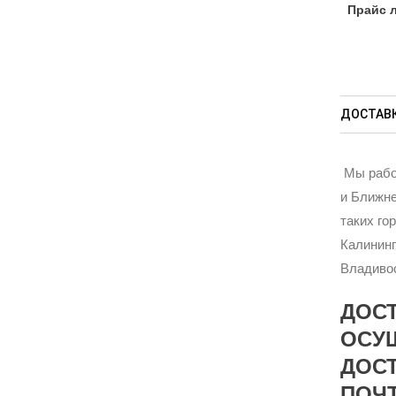
Прайс 
ДОСТАВК
Мы рабо
и Ближне
таких го
Калининг
Владивос
ДОС
ОСУ
ДОСТ
ПОЧТ