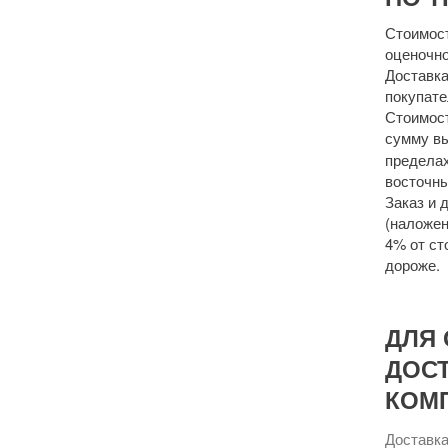
Стоимост
оценочно
Доставка
покупате
Стоимост
сумму 
пределах
восточны
Заказ и 
(наложен
4% от ст
дороже.
ДЛЯ 
ДОС
КОМ
Доставка