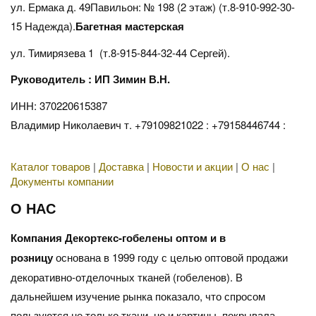
ул. Ермака д. 49Павильон: № 198 (2 этаж) (т.8-910-992-30-
15 Надежда).
Багетная мастерская
ул. Тимирязева 1 (т.8-915-844-32-44 Сергей).
Руководитель : ИП Зимин В.Н.
ИНН: 370220615387
Владимир Николаевич т. +79109821022 : +79158446744 :
Каталог товаров
|
Доставка
|
Новости и акции
|
О нас
|
Документы компании
О НАС
Компания Декортекс-гобелены оптом и в
розницу
основана в 1999 году с целью оптовой продажи
декоративно-отделочных тканей (гобеленов). В
дальнейшем изучение рынка показало, что спросом
пользуются не только ткани, но и картины, покрывала,