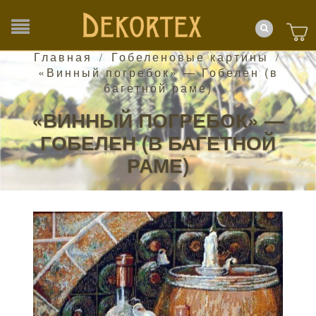
Главная
Гобеленовые картины
/
/
«Винный погребок» — Гобелен (в
багетной раме)
«ВИННЫЙ ПОГРЕБОК» —
ГОБЕЛЕН (В БАГЕТНОЙ
РАМЕ)