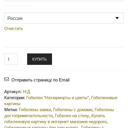
Производство
Очистить
КУПИТЬ
Отправить страницу по Email
Артикул:
Н/Д
Категории:
Гобелен "Натюрморты и цветы"
,
Гобеленовые
картины
Метки:
Гобелены замки
,
Гобелены с домами
,
Гобелены
достопримечательности
,
Гобелен на стену
,
Купить
гобеленовую картину в интернет магазине недорого
,
Гобеленовые картины без рам купить
,
Гобелены с