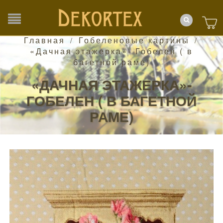
Главная
Гобеленовые картины
/
/
«Дачная этажерка»- Гобелен ( в
багетной раме)
«ДАЧНАЯ ЭТАЖЕРКА»-
ГОБЕЛЕН ( В БАГЕТНОЙ
РАМЕ)