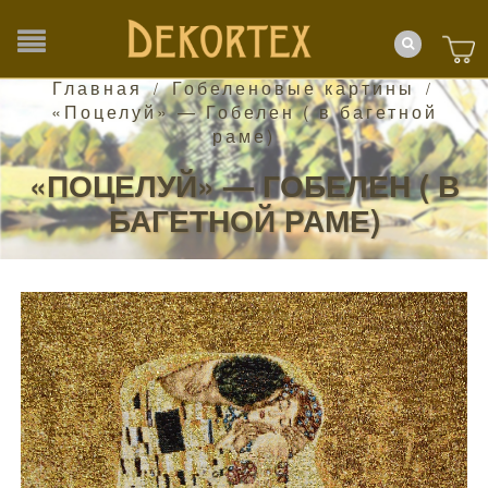
Главная
Гобеленовые картины
/
/
«Поцелуй» — Гобелен ( в багетной
раме)
«ПОЦЕЛУЙ» — ГОБЕЛЕН ( В
БАГЕТНОЙ РАМЕ)