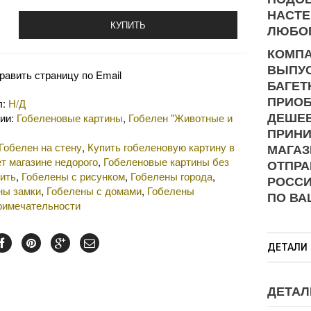
НАСТЕ
КУПИТЬ
ЛЮБОГ
КОМПА
ВЫПУС
равить страницу по Email
БАГЕТ
ПРИОБ
л:
Н/Д
ДЕШЕВ
рии:
Гобеленовые картины
,
Гобелен "Животные и
ПРИНИ
Гобелен на стену
,
Купить гобеленовую картину в
МАГАЗ
т магазине недорого
,
Гобеленовые картины без
ОТПРА
ить
,
Гобелены с рисунком
,
Гобелены города
,
РОСС
ны замки
,
Гобелены с домами
,
Гобелены
ПО ВА
римечательности
ДЕТАЛИ
ДЕТАЛ