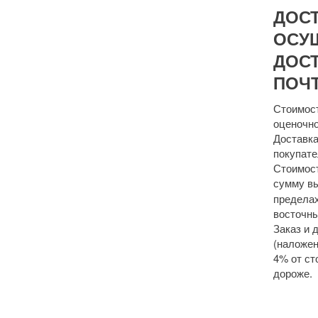
ДОС
ОСУ
ДОСТ
ПОЧТ
Стоимост
оценочно
Доставка
покупате
Стоимост
сумму 
пределах
восточны
Заказ и 
(наложен
4% от ст
дороже.