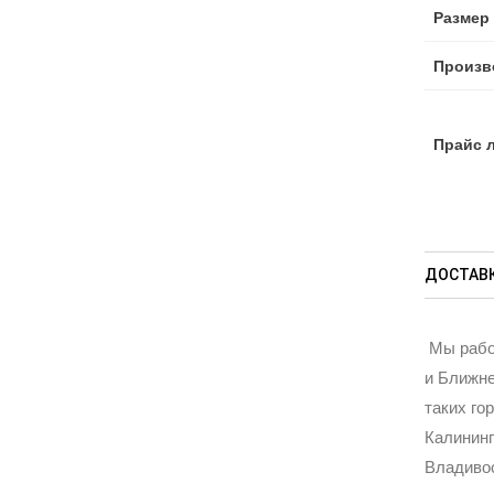
Размер
Произв
Прайс 
ДОСТАВК
Мы рабо
и Ближне
таких го
Калининг
Владивос