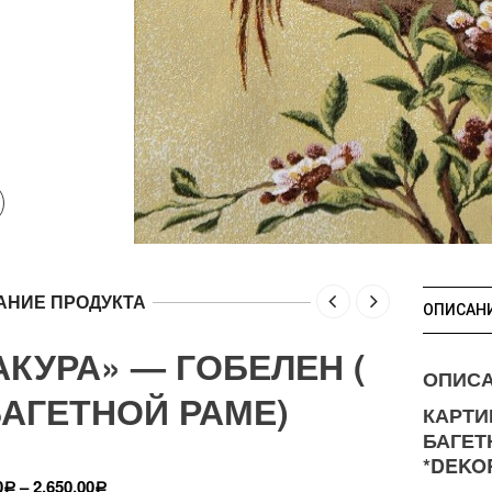
АНИЕ ПРОДУКТА
ОПИСАН
АКУРА» — ГОБЕЛЕН (
ОПИС
БАГЕТНОЙ РАМЕ)
КАРТИ
БАГЕТ
*DEKO
0
–
2,650.00
Р
Р