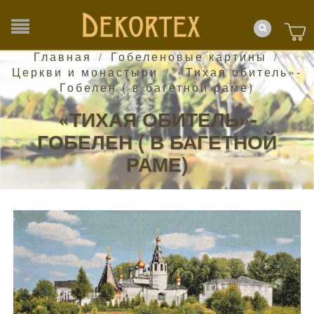
Главная
Гобеленовые картины
/
/
Церкви и монастыри
«Тихая обитель»-
/
Гобелен ( в багетной раме)
«ТИХАЯ ОБИТЕЛЬ»-
ГОБЕЛЕН ( В БАГЕТНОЙ
РАМЕ)