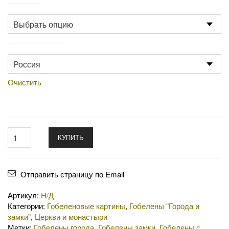
Размер
Производство
Очистить
КУПИТЬ
Отправить страницу по Email
Артикул:
Н/Д
Категории:
Гобеленовые картины
,
Гобелены "Города и
замки"
,
Церкви и монастыри
Метки:
Гобелены города
,
Гобелены замки
,
Гобелены с