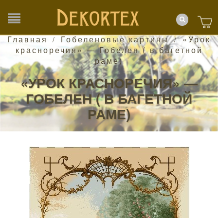
Главная
Гобеленовые картины
«Урок
/
/
красноречия» — Гобелен ( в багетной
раме)
«УРОК КРАСНОРЕЧИЯ» —
ГОБЕЛЕН ( В БАГЕТНОЙ
РАМЕ)