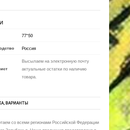
И
77*50
одство
Россия
Высылаем на электронную почту
лист
актуальные остатки по наличию
товара.
А, ВАРИАНТЫ
таем со всеми регионами Российской Федерации
го Зарубежья. Наша продукция представлена в