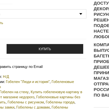
ДОСТУ
одство
ДЕКОР
РИСУН
РЕШЕН
ть
ПОДОБ
НАСТЕ
ЛЮБОГ
КОМПА
КУПИТЬ
ВЫПУС
БАГЕТ
ПРИОБ
равить страницу по Email
ДЕШЕВ
ПРИНИ
л:
Н/Д
МАГАЗ
рии:
Гобелен "Люди и история"
,
Гобеленовые
ОТПРА
ы
РОСС
Гобелен на стену
,
Купить гобеленовую картину в
ПО ВА
т магазине недорого
,
Гобеленовые картины без
ить
,
Гобелены с рисунком
,
Гобелены города
,
ны замки
,
Гобелены с домами
,
Гобелены