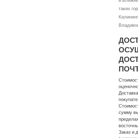
таких го
Калининг
Владивос
ДОС
ОСУ
ДОСТ
ПОЧТ
Стоимост
оценочно
Доставка
покупате
Стоимост
сумму 
пределах
восточны
Заказ и 