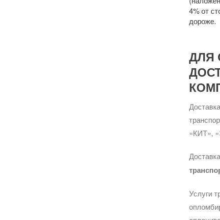
(наложен
4% от ст
дороже.
ДЛЯ 
ДОС
КОМ
Доставка
транспо
«КИТ», «
Доставка
транспо
Услуги т
опломбир
оплачива