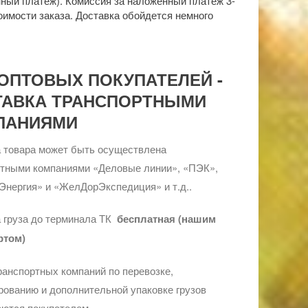
ный платёж). Комиссия за наложенный платеж 3-
оимости заказа. Доставка обойдется немного
ОПТОВЫХ ПОКУПАТЕЛЕЙ -
ТАВКА ТРАНСПОРТНЫМИ
ПАНИЯМИ
 товара может быть осуществлена
ртными компаниями «Деловые линии», «ПЭК»,
Энергия» и «ЖелДорЭкспедиция» и т.д..
 груза до терминала ТК
бесплатная (нашим
ртом)
ранспортных компаний по перевозке,
ованию и дополнительной упаковке грузов
ются покупателем.