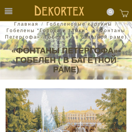
Главная
Гобеленовые картины
/
/
Гобелены "Города и замки"
«Фонтаны
/
Петергофа»- Гобелен ( в багетной раме)
«ФОНТАНЫ ПЕТЕРГОФА»-
ГОБЕЛЕН ( В БАГЕТНОЙ
РАМЕ)