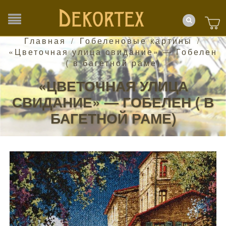
Главная
Гобеленовые картины
/
/
«Цветочная улица свидание» — Гобелен
( в багетной раме)
«ЦВЕТОЧНАЯ УЛИЦА
СВИДАНИЕ» — ГОБЕЛЕН ( В
БАГЕТНОЙ РАМЕ)